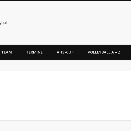
yball
X TEAM
TERMINE
AHS-CUP
VOLLEYBALL A – Z