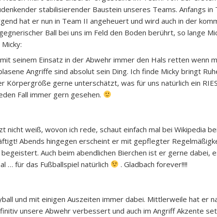
denkender stabilisierender Baustein unseres Teams. Anfangs in
rgend hat er nun in Team II angeheuert und wird auch in der k
n gegnerischer Ball bei uns im Feld den Boden berührt, so lange M
 Micky:
mit seinem Einsatz in der Abwehr immer den Hals retten wenn ma
asene Angriffe sind absolut sein Ding. Ich finde Micky bringt Ruhe
er Körpergröße gerne unterschätzt, was für uns natürlich ein RIES
eden Fall immer gern gesehen.
t nicht weiß, wovon ich rede, schaut einfach mal bei Wikipedia be
ftigt! Abends hingegen erscheint er mit gepflegter Regelmäßigke
egeistert. Auch beim abendlichen Bierchen ist er gerne dabei, es 
l … für das Fußballspiel natürlich
. Gladbach forever!!!!
yball und mit einigen Auszeiten immer dabei. Mittlerweile hat er 
finitiv unsere Abwehr verbessert und auch im Angriff Akzente se