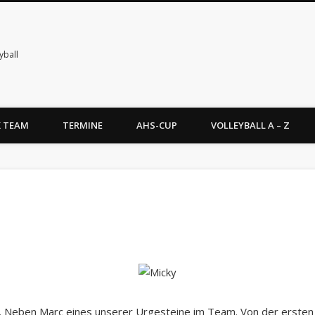
yball
X TEAM
TERMINE
AHS-CUP
VOLLEYBALL A – Z
… Neben Marc eines unserer Urgesteine im Team. Von der ersten 