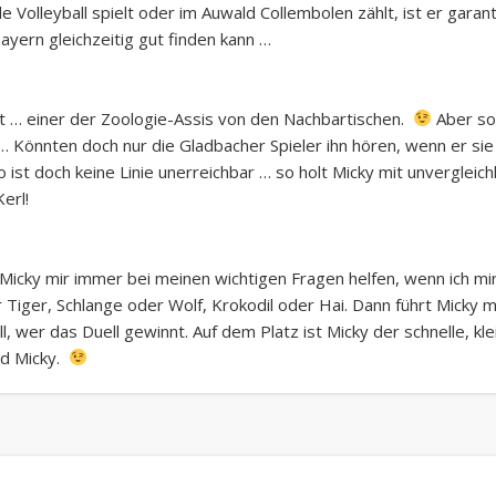
 Volleyball spielt oder im Auwald Collembolen zählt, ist er garanti
yern gleichzeitig gut finden kann …
nt … einer der Zoologie-Assis von den Nachbartischen.
Aber so 
önnten doch nur die Gladbacher Spieler ihn hören, wenn er sie mi
 ist doch keine Linie unerreichbar … so holt Micky mit unvergleic
Kerl!
icky mir immer bei meinen wichtigen Fragen helfen, wenn ich mir 
Tiger, Schlange oder Wolf, Krokodil oder Hai. Dann führt Micky m
, wer das Duell gewinnt. Auf dem Platz ist Micky der schnelle, kle
nd Micky.