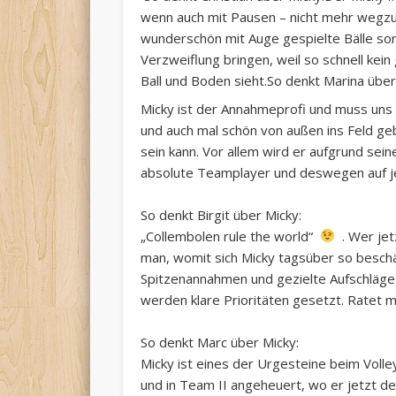
wenn auch mit Pausen – nicht mehr wegzu
wunderschön mit Auge gespielte Bälle so
Verzweiflung bringen, weil so schnell kei
Ball und Boden sieht.So denkt Marina über
Micky ist der Annahmeprofi und muss uns 
und auch mal schön von außen ins Feld gebl
sein kann. Vor allem wird er aufgrund sein
absolute Teamplayer und deswegen auf j
So denkt Birgit über Micky:
„Collembolen rule the world“
. Wer jetz
man, womit sich Micky tagsüber so beschä
Spitzenannahmen und gezielte Aufschläge b
werden klare Prioritäten gesetzt. Ratet ma
So denkt Marc über Micky:
Micky ist eines der Urgesteine beim Volle
und in Team II angeheuert, wo er jetzt de