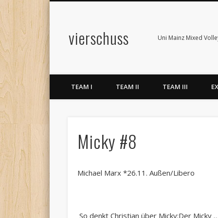
vierschuss
Uni Mainz Mixed Volle
TEAM I
TEAM II
TEAM III
E
Micky #8
Michael Marx *26.11. Außen/Libero
So denkt Christian über Micky:Der Micky 