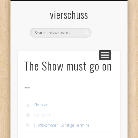
VOLLEYBALL A – Z
AHS-CUP
TERMINE
EX TEAM
TEAM III
TEAM II
TEAM I
vierschuss
The Show must go on
…
Christian
18.7.2011
1. Willkommen
,
Sonstige Termine